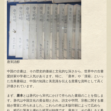
唐宋詩醇
中国の古書は、その歴史的価値と文化的な深さから、世界中の古書
愛好家や学者に人気があります。特に、「唐本」や「漢籍」といっ
た古典書籍は、中国の知識と美意識を伝える貴重な資料として高く
評価されています。
まず、
唐本
とは唐代から宋代にかけて作られた書籍のことを指しま
す。唐代は中国文化の黄金期とされ、詩文や学問、宗教に関する書
籍が豊富に作られました。これらの本は木版印刷によって広めら
れ、精巧な製本と優れた紙質が特徴です。唐本は、その美しさと希