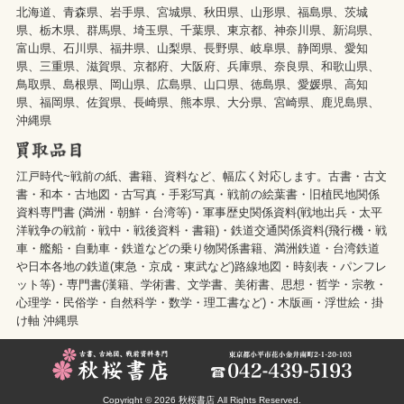
北海道、青森県、岩手県、宮城県、秋田県、山形県、福島県、茨城
県、栃木県、群馬県、埼玉県、千葉県、東京都、神奈川県、新潟県、
富山県、石川県、福井県、山梨県、長野県、岐阜県、静岡県、愛知
県、三重県、滋賀県、京都府、大阪府、兵庫県、奈良県、和歌山県、
鳥取県、島根県、岡山県、広島県、山口県、徳島県、愛媛県、高知
県、福岡県、佐賀県、長崎県、熊本県、大分県、宮崎県、鹿児島県、
沖縄県
江戸時代~戦前の紙、書籍、資料など、幅広く対応します。古書・古文
書・和本・古地図・古写真・手彩写真・戦前の絵葉書・旧植民地関係
資料専門書 (満洲・朝鮮・台湾等)・軍事歴史関係資料(戦地出兵・太平
洋戦争の戦前・戦中・戦後資料・書籍)・鉄道交通関係資料(飛行機・戦
車・艦船・自動車・鉄道などの乗り物関係書籍、満洲鉄道・台湾鉄道
や日本各地の鉄道(東急・京成・東武など)路線地図・時刻表・パンフレ
ット等)・専門書(漢籍、学術書、文学書、美術書、思想・哲学・宗教・
心理学・民俗学・自然科学・数学・理工書など)・木版画・浮世絵・掛
け軸 沖縄県
Copyright © 2026
秋桜書店
All Rights Reserved.