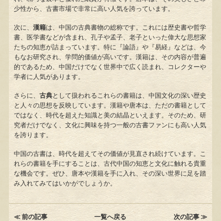
少性から、古書市場で非常に高い人気を誇っています。
次に、
漢籍
は、中国の古典書物の総称です。これには歴史書や哲学
書、医学書などが含まれ、孔子や孟子、老子といった偉大な思想家
たちの知恵が詰まっています。特に『論語』や『易経』などは、今
もなお研究され、学問的価値が高いです。漢籍は、その内容が普遍
的であるため、中国だけでなく世界中で広く読まれ、コレクターや
学者に人気があります。
さらに、
古典
として扱われるこれらの書籍は、中国文化の深い歴史
と人々の思想を反映しています。漢籍や唐本は、ただの書籍として
ではなく、時代を超えた知識と美の結晶といえます。そのため、研
究者だけでなく、文化に興味を持つ一般の古書ファンにも高い人気
を誇ります。
中国の古書は、時代を超えてその価値が見直され続けています。こ
れらの書籍を手にすることは、古代中国の知恵と文化に触れる貴重
な機会です。ぜひ、唐本や漢籍を手に入れ、その深い世界に足を踏
み入れてみてはいかがでしょうか。
≪ 前の記事
一覧へ戻る
次の記事 ≫