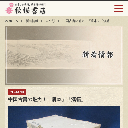
toggl
navig
ホーム
>
新着情報
>
未分類
>
中国古書の魅力！「唐本」「漢籍」
2024/9/18
中国古書の魅力！「唐本」「漢籍」