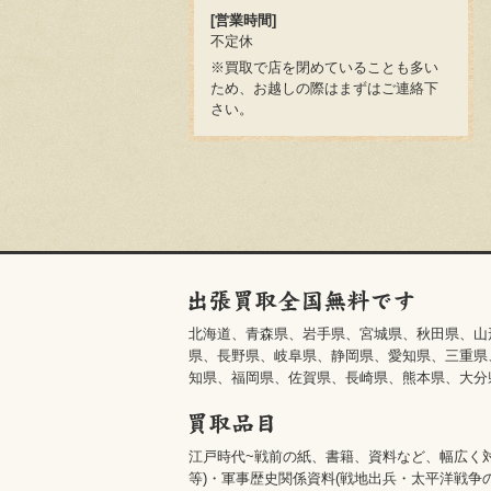
[営業時間]
不定休
※買取で店を閉めていることも多い
ため、お越しの際はまずはご連絡下
さい。
北海道、青森県、岩手県、宮城県、秋田県、山
県、長野県、岐阜県、静岡県、愛知県、三重県
知県、福岡県、佐賀県、長崎県、熊本県、大分
江戸時代~戦前の紙、書籍、資料など、幅広く
等)・軍事歴史関係資料(戦地出兵・太平洋戦争